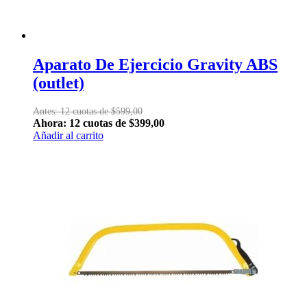
Aparato De Ejercicio Gravity ABS
(outlet)
Antes: 12 cuotas de $599,00
Ahora: 12 cuotas de $399,00
Añadir al carrito