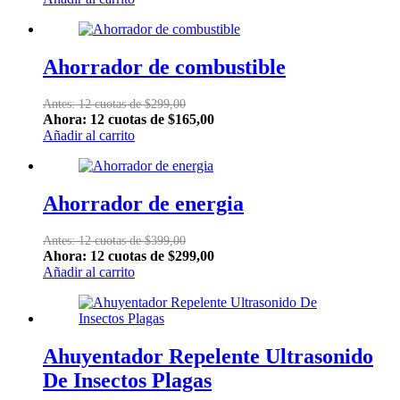
Ahorrador de combustible
Antes: 12 cuotas de $299,00
Ahora: 12 cuotas de $165,00
Añadir al carrito
Ahorrador de energia
Antes: 12 cuotas de $399,00
Ahora: 12 cuotas de $299,00
Añadir al carrito
Ahuyentador Repelente Ultrasonido
De Insectos Plagas