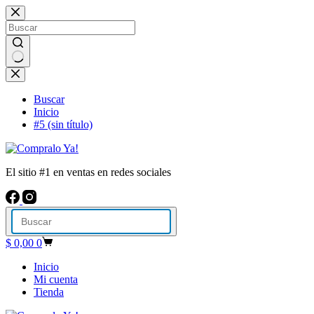
Saltar
al
contenido
Sin
resultados
Buscar
Inicio
#5 (sin título)
El sitio #1 en ventas en redes sociales
Carro
$
0,00
0
de
compra
Inicio
Mi cuenta
Tienda