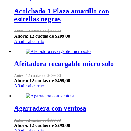
Acolchado 1 Plaza amarillo con
estrellas negras
Antes: 12 cuotas de $499,00
Ahora: 12 cuotas de $299,00
Añadir al carrito
Afeitadora recargable micro solo
Antes: 12 cuotas de $699,00
Ahora: 12 cuotas de $499,00
Añadir al carrito
Agarradera con ventosa
Antes: 12 cuotas de $399,00
Ahora: 12 cuotas de $299,00
Añadir al carrito