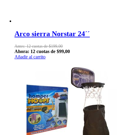
Arco sierra Norstar 24´´
Antes: 12 cuotas de $199,00
Ahora: 12 cuotas de $99,00
Añadir al carrito