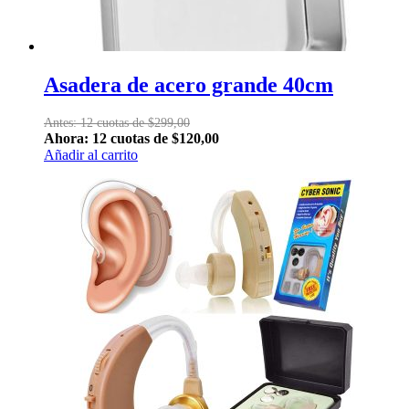
Asadera de acero grande 40cm
Antes: 12 cuotas de $299,00
Ahora: 12 cuotas de $120,00
Añadir al carrito